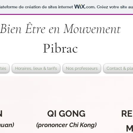
lateforme de création de sites internet
.com
. Créez votre site au
Bien Être en Mouvement
Pibrac
ités
Horaires, lieux & tarifs
Nos professeurs
Contact & pl
N
QI GONG
RE
huan)
(prononcer Chi Kong)
M
- Cours tous niveaux -