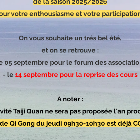
de la saison 2025/2026
On vous souhaite un trés bel été,
our votre enthousiasme et votre participation
et on se retrouve :
le 05 septembre pour le forum des associatio
On vous souhaite un trés bel été,
- le
14 septembre pour la reprise des cours
et on se retrouve :
le 05 septembre pour le forum des associatio
A noter :
- le
14 septembre pour la reprise des cours
ivité Taiji Quan ne sera pas proposée l'an pro
A noter :
ivité Taiji Quan ne sera pas proposée l'an pro
endez-vous sur la page "Horaires, Lieux, Tarif
 de Qi Gong du jeudi 09h30-10h30 est déjà C
pour voir les changements.