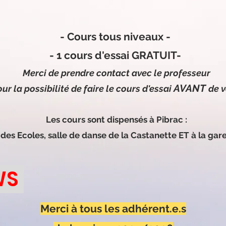
- 1 cours d'essai GRATUIT-
Merci de prendre contact avec le professeur
- Cours tous niveaux -
AVANT
ur la possibilité de faire le cours d'essai
de v
- 1 cours d'essai GRATUIT-
Merci de prendre contact avec le professeur
Les cours sont dispensés à Pibrac :
AVANT
ur la possibilité de faire le cours d'essai
de v
 des Ecoles,
salle de danse de la Castanette ET à la gare
Les cours sont dispensés à Pibrac :
WS
 des Ecoles,
salle de danse de la Castanette ET à la gare
Merci à tous les adhérent.e.s
WS
de la saison 2025/2026
our votre enthousiasme et votre participation
Merci à tous les adhérent.e.s