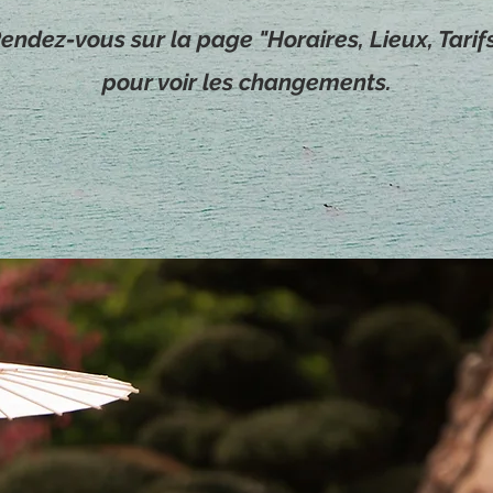
endez-vous sur la page "Horaires, Lieux, Tarif
pour voir les changements.
Affiliation à l'école Fa Taiji (
Jean-Jacques GALINIER) -
www.fataiji.f