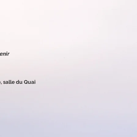
enir
enir
, salle du Quai
, salle du Quai
 !