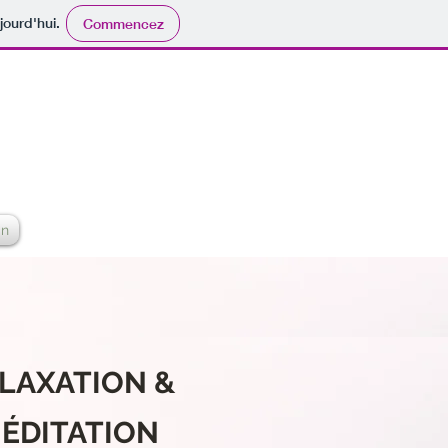
jourd'hui.
Commencez
an
LAXATION &
ÉDITATION